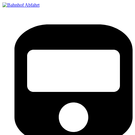
Bahnhof Live Abfahrt
Fahrpläne für deutsche Bahnhöfe