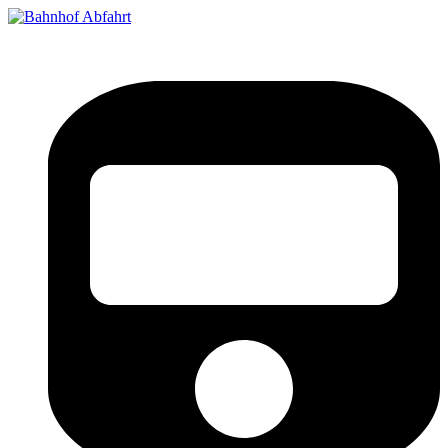
Bahnhof Live Abfahrt
Fahrpläne für deutsche Bahnhöfe