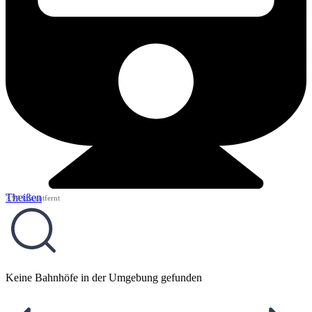
Theißen
7,94 km entfernt
Keine Bahnhöfe in der Umgebung gefunden