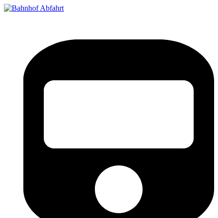
Bahnhof Live Abfahrt
Fahrpläne für deutsche Bahnhöfe