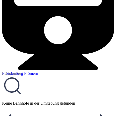
Fröndenberg Frömern
5,19 km entfernt
Keine Bahnhöfe in der Umgebung gefunden