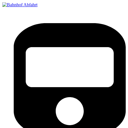
Bahnhof Live Abfahrt
Fahrpläne für deutsche Bahnhöfe