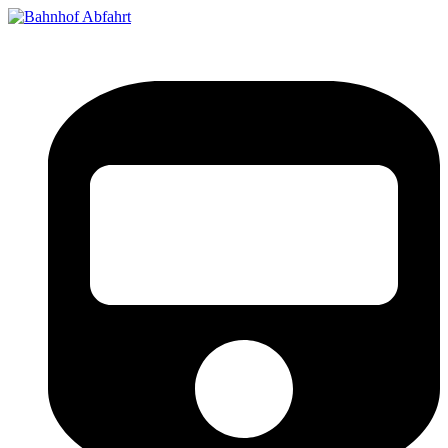
Bahnhof Live Abfahrt
Fahrpläne für deutsche Bahnhöfe