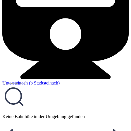
Untersteinach (b Stadtsteinach)
7,36 km entfernt
Keine Bahnhöfe in der Umgebung gefunden