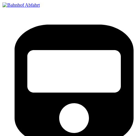
Bahnhof Live Abfahrt
Fahrpläne für deutsche Bahnhöfe