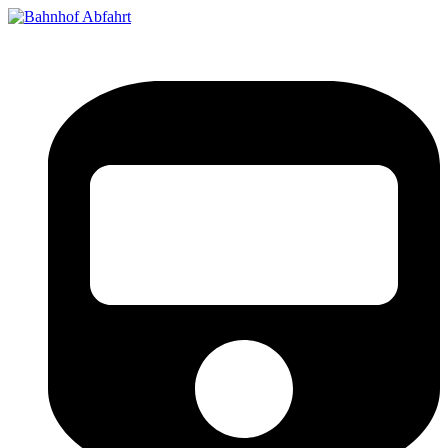
Bahnhof Live Abfahrt
Fahrpläne für deutsche Bahnhöfe