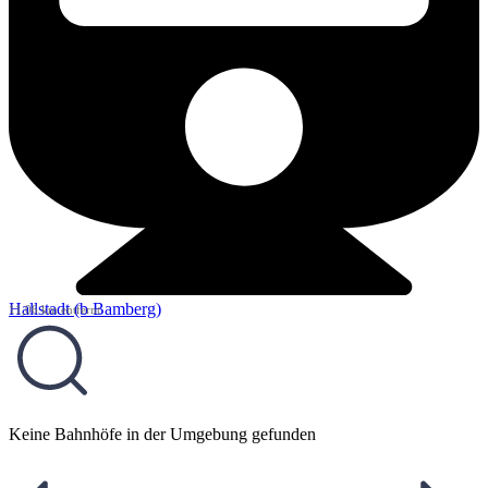
Hallstadt (b Bamberg)
11,06 km entfernt
Keine Bahnhöfe in der Umgebung gefunden