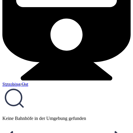
Straubing Ost
10,61 km entfernt
Keine Bahnhöfe in der Umgebung gefunden