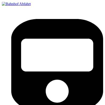
Bahnhof Live Abfahrt
Fahrpläne für deutsche Bahnhöfe