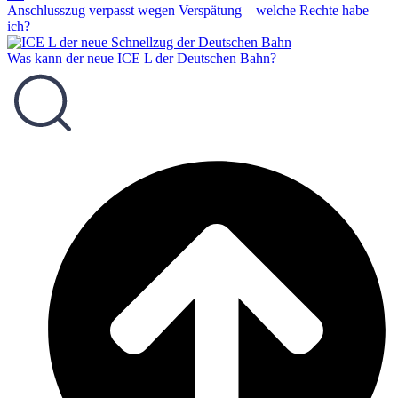
Anschlusszug verpasst wegen Verspätung – welche Rechte habe
ich?
Was kann der neue ICE L der Deutschen Bahn?