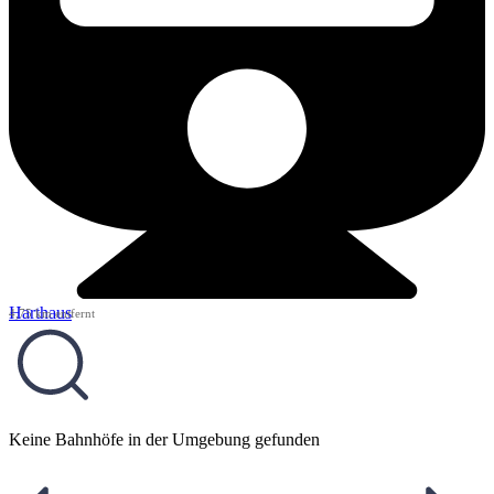
Harthaus
4,75 km entfernt
Keine Bahnhöfe in der Umgebung gefunden