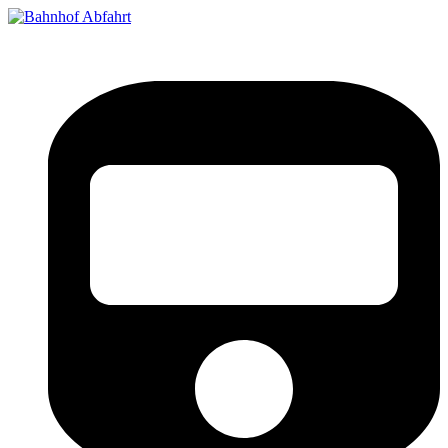
Bahnhof Live Abfahrt
Fahrpläne für deutsche Bahnhöfe