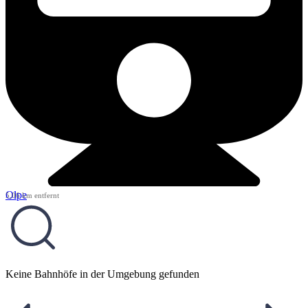
Olpe
5,06 km entfernt
Keine Bahnhöfe in der Umgebung gefunden