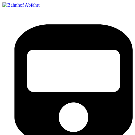
Bahnhof Live Abfahrt
Fahrpläne für deutsche Bahnhöfe