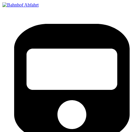
Bahnhof Live Abfahrt
Fahrpläne für deutsche Bahnhöfe