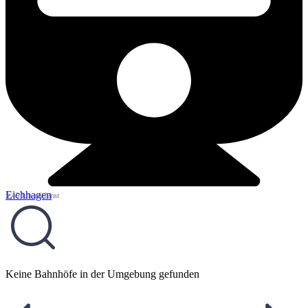
Eichhagen
5,49 km entfernt
Keine Bahnhöfe in der Umgebung gefunden