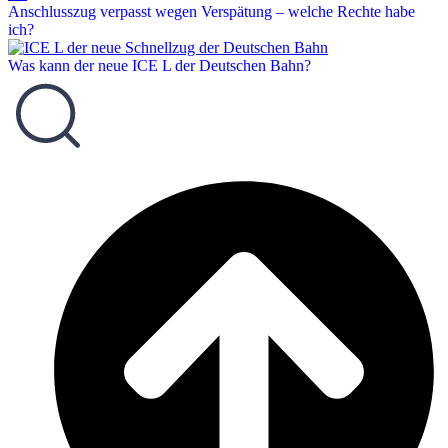
Anschlusszug verpasst wegen Verspätung – welche Rechte habe
ich?
Was kann der neue ICE L der Deutschen Bahn?