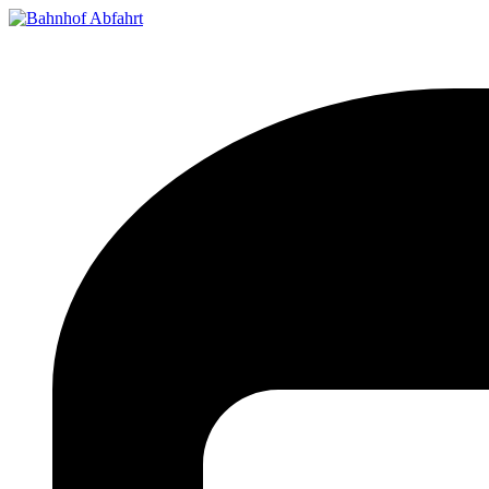
Bahnhof Live Abfahrt
Fahrpläne für deutsche Bahnhöfe