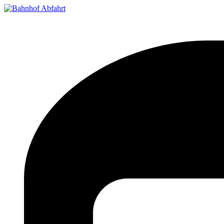
Bahnhof Live Abfahrt
Fahrpläne für deutsche Bahnhöfe