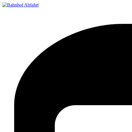
Bahnhof Live Abfahrt
Fahrpläne für deutsche Bahnhöfe