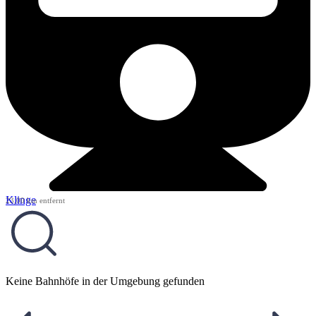
Klinge
23,00 km entfernt
Keine Bahnhöfe in der Umgebung gefunden