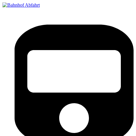
Bahnhof Live Abfahrt
Fahrpläne für deutsche Bahnhöfe