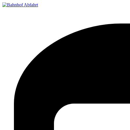
Bahnhof Live Abfahrt
Fahrpläne für deutsche Bahnhöfe