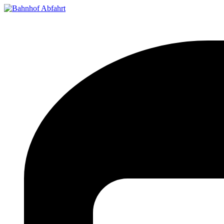
Bahnhof Live Abfahrt
Fahrpläne für deutsche Bahnhöfe