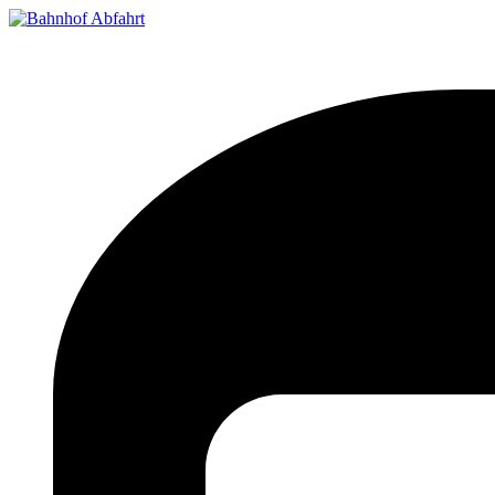
Bahnhof Live Abfahrt
Fahrpläne für deutsche Bahnhöfe