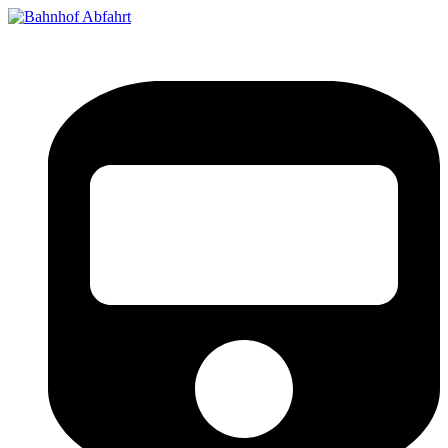
Bahnhof Live Abfahrt
Fahrpläne für deutsche Bahnhöfe