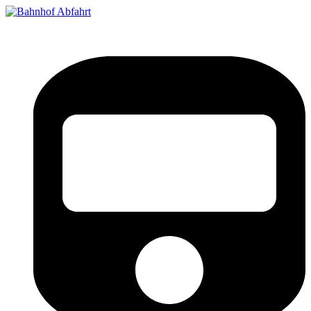
Bahnhof Live Abfahrt
Fahrpläne für deutsche Bahnhöfe