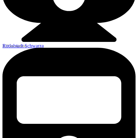
Rudolstadt Schwarza
3,77 km entfernt