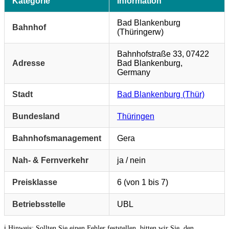
Kategorie
Information
Bad Blankenburg
Bahnhof
(Thüringerw)
Bahnhofstraße 33, 07422
Adresse
Bad Blankenburg,
Germany
Stadt
Bad Blankenburg (Thür)
Bundesland
Thüringen
Bahnhofsmanagement
Gera
Nah- & Fernverkehr
ja / nein
Preisklasse
6 (von 1 bis 7)
Betriebsstelle
UBL
ℹ️ Hinweis: Sollten Sie einen Fehler feststellen, bitten wir Sie, den