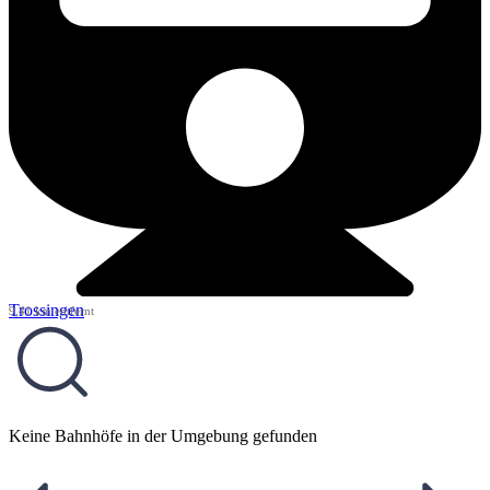
Trossingen
9,41 km entfernt
Keine Bahnhöfe in der Umgebung gefunden