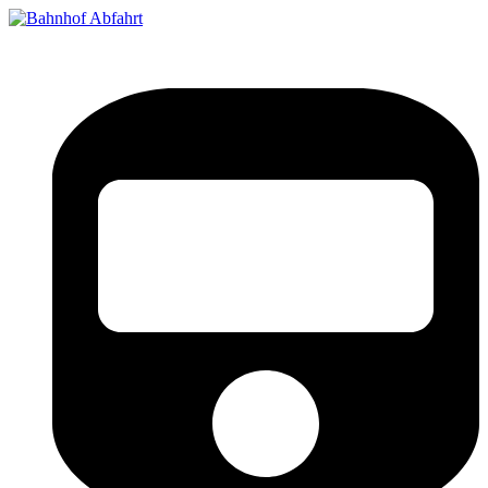
Bahnhof Live Abfahrt
Fahrpläne für deutsche Bahnhöfe