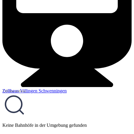
Zollhaus Villingen Schwenningen
7,65 km entfernt
Keine Bahnhöfe in der Umgebung gefunden