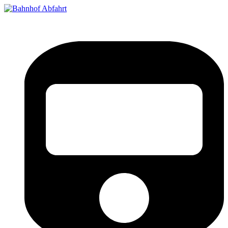
Bahnhof Live Abfahrt
Fahrpläne für deutsche Bahnhöfe