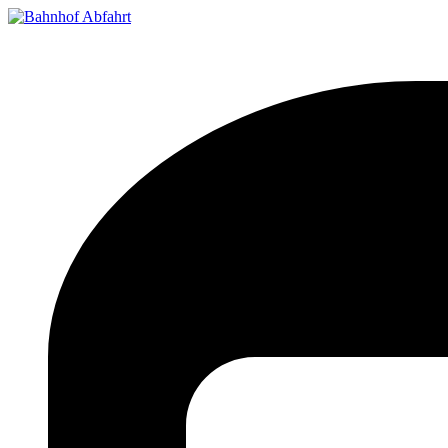
Bahnhof Live Abfahrt
Fahrpläne für deutsche Bahnhöfe