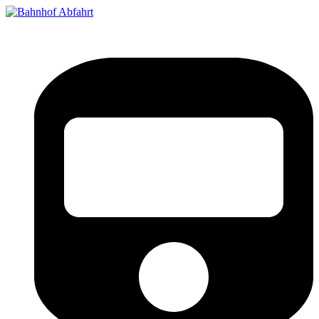
Bahnhof Live Abfahrt
Fahrpläne für deutsche Bahnhöfe