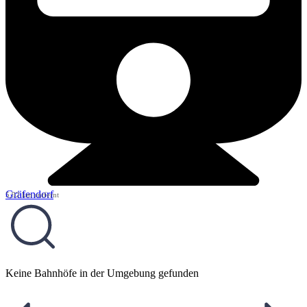
Gräfendorf
5,92 km entfernt
Keine Bahnhöfe in der Umgebung gefunden