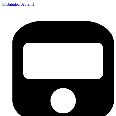
Bahnhof Live Abfahrt
Fahrpläne für deutsche Bahnhöfe