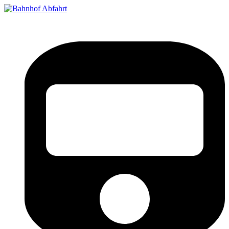
Bahnhof Live Abfahrt
Fahrpläne für deutsche Bahnhöfe