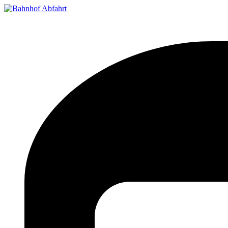
Bahnhof Live Abfahrt
Fahrpläne für deutsche Bahnhöfe