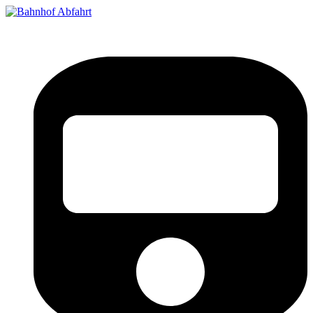
Bahnhof Live Abfahrt
Fahrpläne für deutsche Bahnhöfe