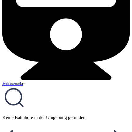
Hockeroda
8,49 km entfernt
Keine Bahnhöfe in der Umgebung gefunden