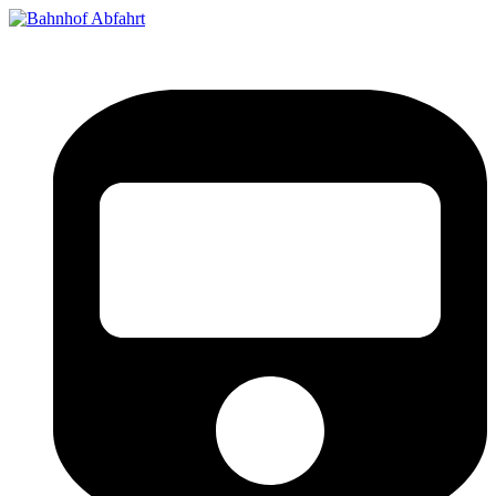
Bahnhof Live Abfahrt
Fahrpläne für deutsche Bahnhöfe