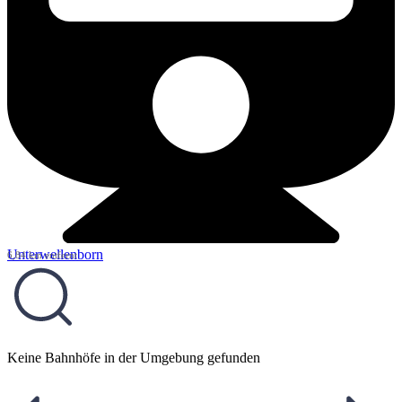
Unterwellenborn
6,84 km entfernt
Keine Bahnhöfe in der Umgebung gefunden