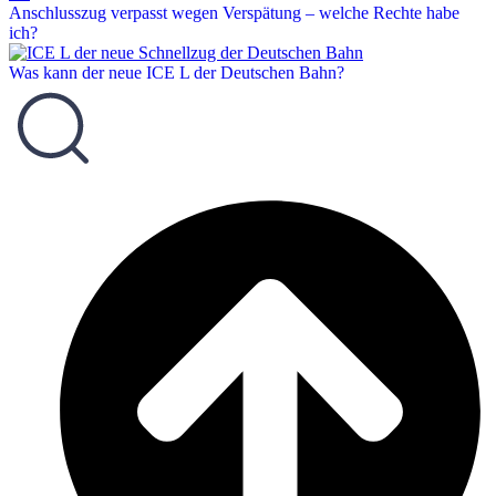
Anschlusszug verpasst wegen Verspätung – welche Rechte habe
ich?
Was kann der neue ICE L der Deutschen Bahn?