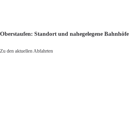
Oberstaufen: Standort und nahegelegene Bahnhöfe
Adresse: Oberstaufen Bahnhof, 87534 Oberstaufen, Germa
Zu den aktuellen Abfahrten