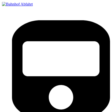
Bahnhof Live Abfahrt
Fahrpläne für deutsche Bahnhöfe