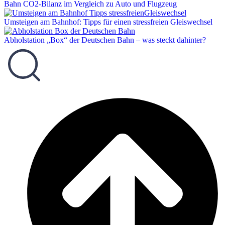
Bahn CO2-Bilanz im Vergleich zu Auto und Flugzeug
Umsteigen am Bahnhof: Tipps für einen stressfreien Gleiswechsel
Abholstation „Box“ der Deutschen Bahn – was steckt dahinter?