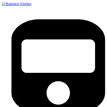
Bahnhof Live Abfahrt
Fahrpläne für deutsche Bahnhöfe