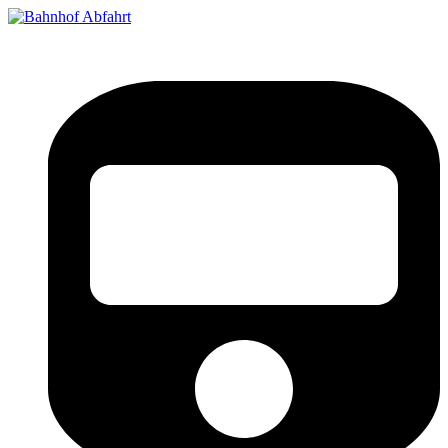
Bahnhof Live Abfahrt
Fahrpläne für deutsche Bahnhöfe