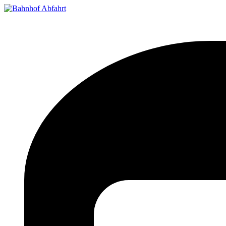
Bahnhof Live Abfahrt
Fahrpläne für deutsche Bahnhöfe