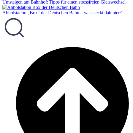
Umsteigen am Bahnhof: Tipps für einen stressfreien Gleiswechsel
Abholstation „Box“ der Deutschen Bahn – was steckt dahinter?