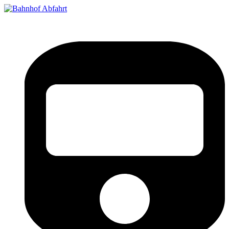
Bahnhof Live Abfahrt
Fahrpläne für deutsche Bahnhöfe