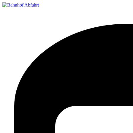
Bahnhof Live Abfahrt
Fahrpläne für deutsche Bahnhöfe