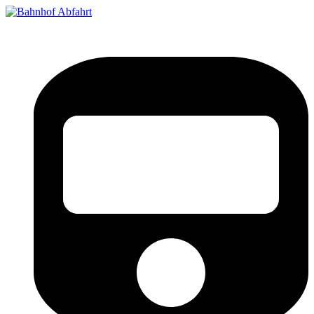
Bahnhof Live Abfahrt
Fahrpläne für deutsche Bahnhöfe