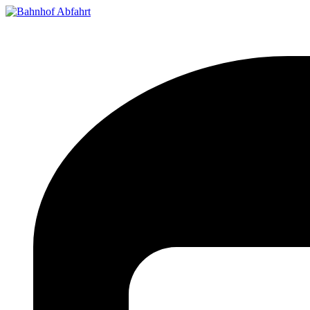
Bahnhof Live Abfahrt
Fahrpläne für deutsche Bahnhöfe