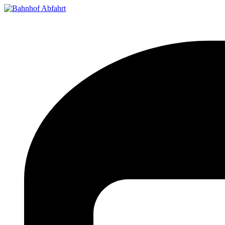
Bahnhof Live Abfahrt
Fahrpläne für deutsche Bahnhöfe