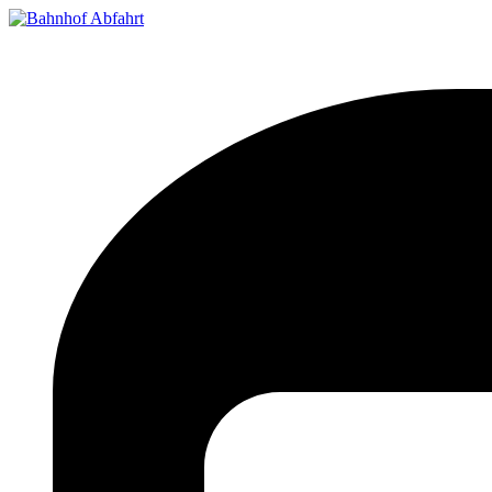
Bahnhof Live Abfahrt
Fahrpläne für deutsche Bahnhöfe