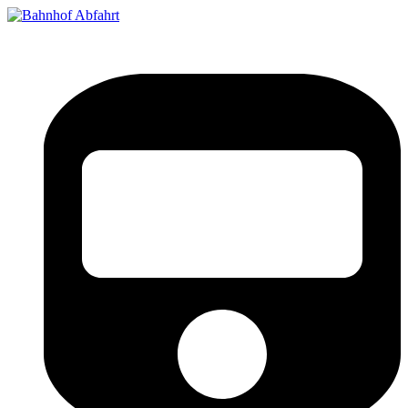
Bahnhof Live Abfahrt
Fahrpläne für deutsche Bahnhöfe