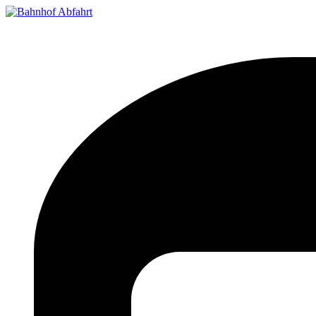
Bahnhof Live Abfahrt
Fahrpläne für deutsche Bahnhöfe