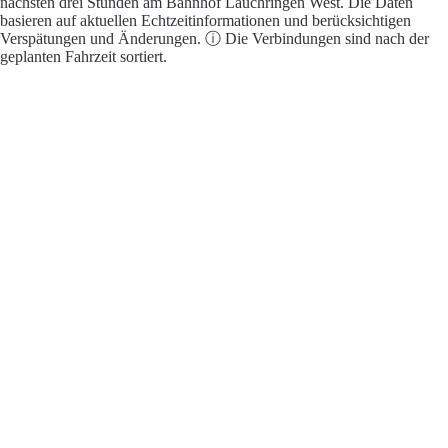
nächsten drei Stunden am Bahnhof Lauchringen West. Die Daten
basieren auf aktuellen Echtzeitinformationen und berücksichtigen
Verspätungen und Änderungen. ⓘ Die Verbindungen sind nach der
geplanten Fahrzeit sortiert.