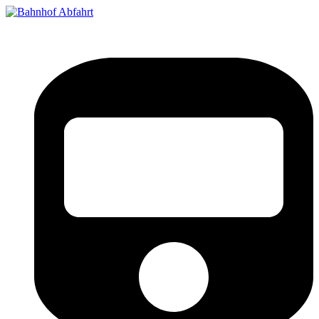
Bahnhof Live Abfahrt
Fahrpläne für deutsche Bahnhöfe