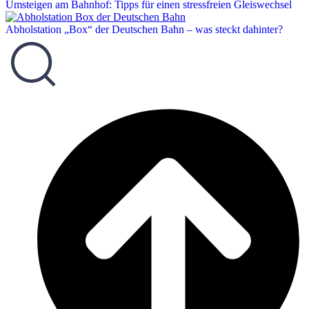
Umsteigen am Bahnhof: Tipps für einen stressfreien Gleiswechsel
Abholstation „Box“ der Deutschen Bahn – was steckt dahinter?