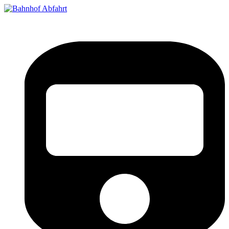
Bahnhof Live Abfahrt
Fahrpläne für deutsche Bahnhöfe