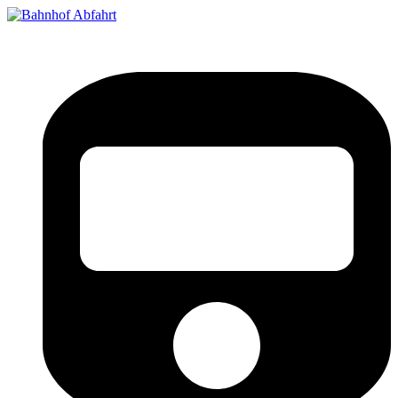
Bahnhof Live Abfahrt
Fahrpläne für deutsche Bahnhöfe