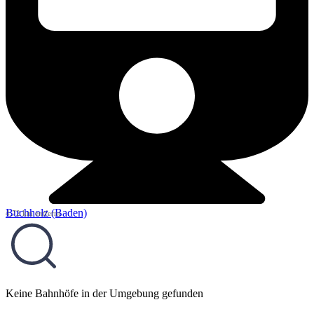
Buchholz (Baden)
4,72 km entfernt
Keine Bahnhöfe in der Umgebung gefunden