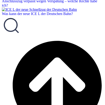
Anschlusszug verpasst wegen Verspätung – welche Rechte habe
ich?
Was kann der neue ICE L der Deutschen Bahn?