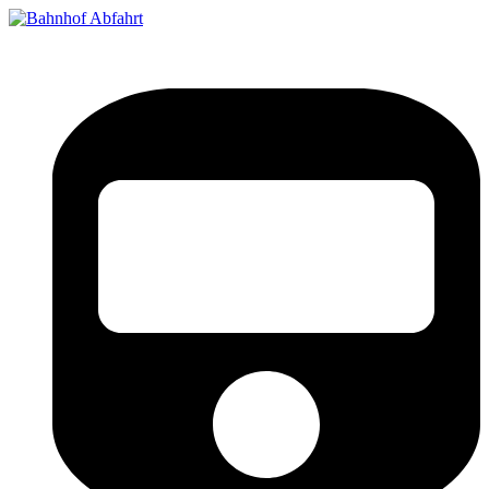
Bahnhof Live Abfahrt
Fahrpläne für deutsche Bahnhöfe