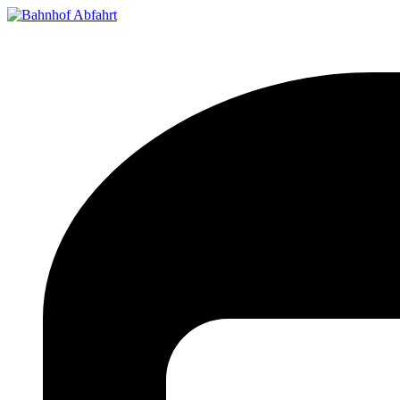
Bahnhof Live Abfahrt
Fahrpläne für deutsche Bahnhöfe