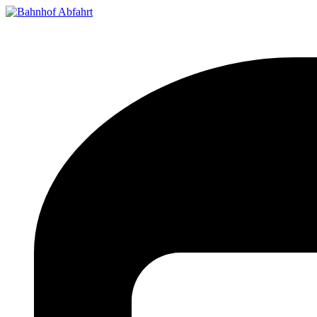
Bahnhof Live Abfahrt
Fahrpläne für deutsche Bahnhöfe