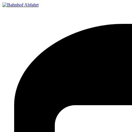
Bahnhof Live Abfahrt
Fahrpläne für deutsche Bahnhöfe